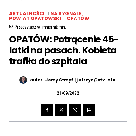
AKTUALNOŚCI
NA SYGNALE
POWIAT OPATOWSKI
OPATÓW
Przeczytasz w
mniej niż
min.
OPATÓW: Potrącenie 45-
latki na pasach. Kobieta
trafiła do szpitala
autor:
Jerzy Strzyż | j.strzyz@stv.info
21/09/2022