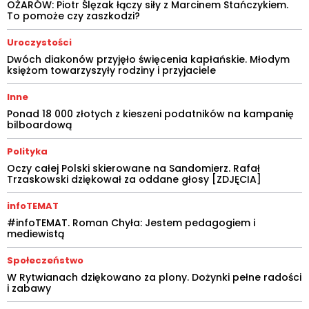
OŻARÓW: Piotr Ślęzak łączy siły z Marcinem Stańczykiem.
To pomoże czy zaszkodzi?
Uroczystości
Dwóch diakonów przyjęło święcenia kapłańskie. Młodym
księżom towarzyszyły rodziny i przyjaciele
Inne
Ponad 18 000 złotych z kieszeni podatników na kampanię
bilboardową
Polityka
Oczy całej Polski skierowane na Sandomierz. Rafał
Trzaskowski dziękował za oddane głosy [ZDJĘCIA]
infoTEMAT
#infoTEMAT. Roman Chyła: Jestem pedagogiem i
mediewistą
Społeczeństwo
W Rytwianach dziękowano za plony. Dożynki pełne radości
i zabawy