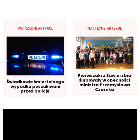
POPRZEDNI ARTYKUŁ
NASTĘPNY ARTYKUŁ
Pierwszaki z Zawierzbia
ślubowały w obecności
Świadkowie śmiertelnego
ministra Przemysława
wypadku poszukiwani
Czarnka
przez policję