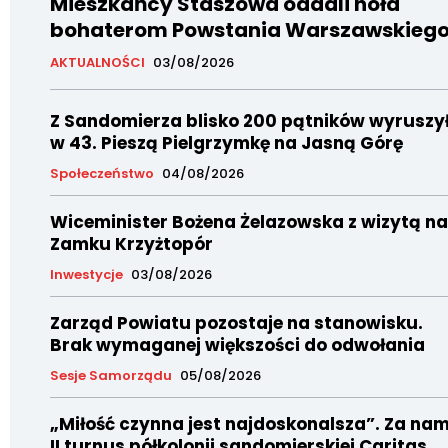
Mieszkańcy Staszowa oddali hołd
bohaterom Powstania Warszawskieg
AKTUALNOŚCI
03/08/2026
Z Sandomierza blisko 200 pątników wyruszy
w 43. Pieszą Pielgrzymkę na Jasną Górę
Społeczeństwo
04/08/2026
Wiceminister Bożena Żelazowska z wizytą na
Zamku Krzyżtopór
Inwestycje
03/08/2026
Zarząd Powiatu pozostaje na stanowisku.
Brak wymaganej większości do odwołania
Sesje Samorządu
05/08/2026
„Miłość czynna jest najdoskonalsza”. Za nam
II turnus półkolonii sandomierskiej Caritas