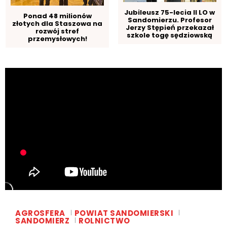
Jubileusz 75-lecia II LO w
Ponad 48 milionów
Sandomierzu. Profesor
złotych dla Staszowa na
Jerzy Stępień przekazał
rozwój stref
szkole togę sędziowską
przemysłowych!