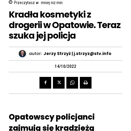
Przeczytasz w
mniej niż
min.
Kradła kosmetyki z
drogerii w Opatowie. Teraz
szuka jej policja
autor:
Jerzy Strzyż | j.strzyz@stv.info
14/10/2022
Opatowscy policjanci
zajmują się kradzieżą