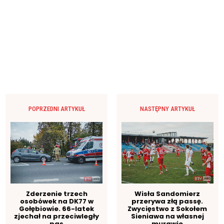
POPRZEDNI ARTYKUŁ
NASTĘPNY ARTYKUŁ
Zderzenie trzech
Wisła Sandomierz
osobówek na DK77 w
przerywa złą passę.
Gołębiowie. 66-latek
Zwycięstwo z Sokołem
zjechał na przeciwległy
Sieniawa na własnej
pas
murawie