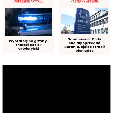
POPRZEDNI ARTYKUŁ
NASTĘPNY ARTYKUŁ
Sandomierz: Córki
Wybrał się na grzyby i
chciały sprzedać
znalazł pocisk
ubrania, ojciec stracił
artyleryjski
pieniądze