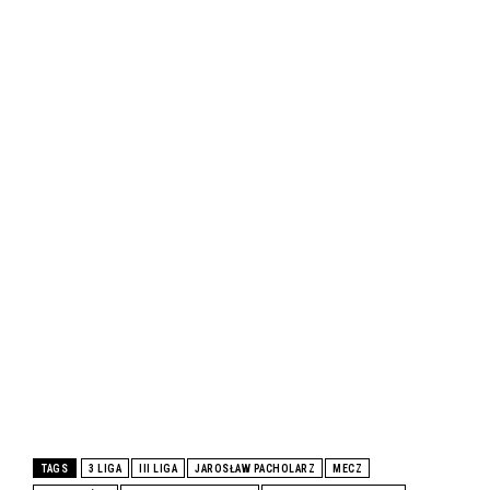
TAGS
3 LIGA
III LIGA
JAROSŁAW PACHOLARZ
MECZ