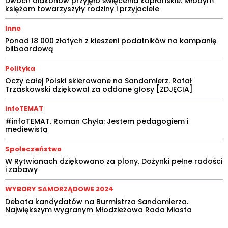
Dwóch diakonów przyjęło święcenia kapłańskie. Młodym
księżom towarzyszyły rodziny i przyjaciele
Inne
Ponad 18 000 złotych z kieszeni podatników na kampanię
bilboardową
Polityka
Oczy całej Polski skierowane na Sandomierz. Rafał
Trzaskowski dziękował za oddane głosy [ZDJĘCIA]
infoTEMAT
#infoTEMAT. Roman Chyła: Jestem pedagogiem i
mediewistą
Społeczeństwo
W Rytwianach dziękowano za plony. Dożynki pełne radości
i zabawy
WYBORY SAMORZĄDOWE 2024
Debata kandydatów na Burmistrza Sandomierza.
Największym wygranym Młodzieżowa Rada Miasta