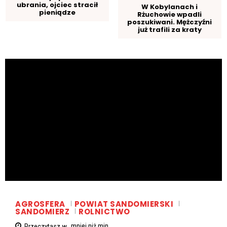
ubrania, ojciec stracił
W Kobylanach i
pieniądze
Rżuchowie wpadli
poszukiwani. Mężczyźni
już trafili za kraty