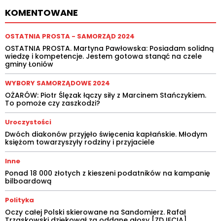
KOMENTOWANE
OSTATNIA PROSTA - SAMORZĄD 2024
OSTATNIA PROSTA. Martyna Pawłowska: Posiadam solidną
wiedzę i kompetencje. Jestem gotowa stanąć na czele
gminy Łoniów
WYBORY SAMORZĄDOWE 2024
OŻARÓW: Piotr Ślęzak łączy siły z Marcinem Stańczykiem.
To pomoże czy zaszkodzi?
Uroczystości
Dwóch diakonów przyjęło święcenia kapłańskie. Młodym
księżom towarzyszyły rodziny i przyjaciele
Inne
Ponad 18 000 złotych z kieszeni podatników na kampanię
bilboardową
Polityka
Oczy całej Polski skierowane na Sandomierz. Rafał
Trzaskowski dziękował za oddane głosy [ZDJĘCIA]