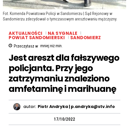
Fot. Komenda Powiatowa Policji w Sandomierzu | Sąd Rejonowy w
Sandomierzu zdecydował o tymczasowym aresztowaniu mężczyzny.
AKTUALNOŚCI
NA SYGNALE
POWIAT SANDOMIERSKI
SANDOMIERZ
Przeczytasz w
mniej niż
min.
Jest areszt dla fałszywego
policjanta. Przy jego
zatrzymaniu znaleziono
amfetaminę i marihuanę
autor:
Piotr Andryka | p.andryka@stv.info
17/10/2022