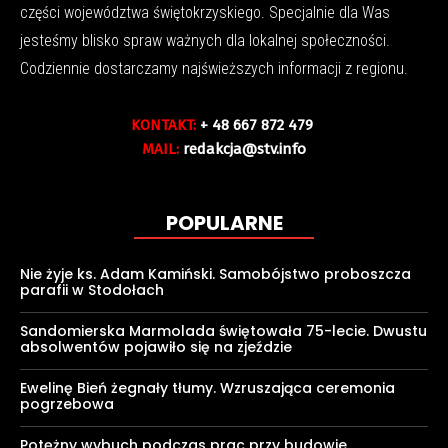
części województwa świętokrzyskiego. Specjalnie dla Was
jesteśmy blisko spraw ważnych dla lokalnej społeczności.
Codziennie dostarczamy najświeższych informacji z regionu.
KONTAKT:
+ 48 667 872 479
MAIL:
redakcja@stv.info
POPULARNE
Nie żyje ks. Adam Kamiński. Samobójstwo proboszcza
parafii w Stodołach
Sandomierska Marmolada świętowała 75-lecie. Dwustu
absolwentów pojawiło się na zjeździe
Ewelinę Bień żegnały tłumy. Wzruszająca ceremonia
pogrzebowa
Potężny wybuch podczas prac przy budowie