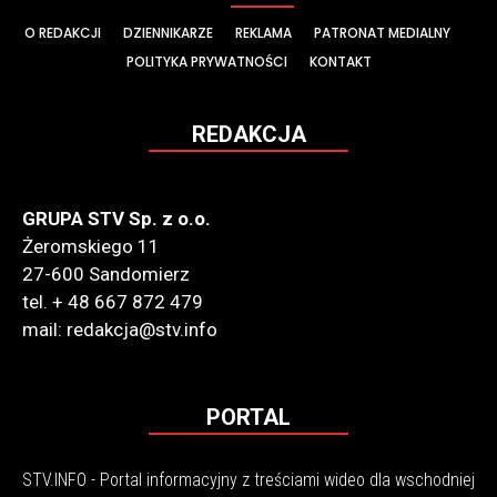
O REDAKCJI
DZIENNIKARZE
REKLAMA
PATRONAT MEDIALNY
POLITYKA PRYWATNOŚCI
KONTAKT
REDAKCJA
GRUPA STV Sp. z o.o.
Żeromskiego 11
27-600 Sandomierz
tel. + 48 667 872 479
mail: redakcja@stv.info
PORTAL
STV.INFO - Portal informacyjny z treściami wideo dla wschodniej