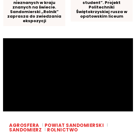
nieznanych w kraju
student”. Projekt
znanych na świecie.
Politechniki
Sandomierski „Rolnik”
Świętokrzyskiej rusza w
zaprasza do zwiedzania
opatowskim liceum
ekspozycji