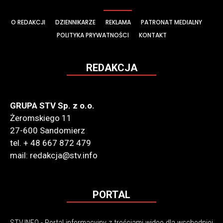
O REDAKCJI
DZIENNIKARZE
REKLAMA
PATRONAT MEDIALNY
POLITYKA PRYWATNOŚCI
KONTAKT
REDAKCJA
GRUPA STV Sp. z o.o.
Żeromskiego 11
27-600 Sandomierz
tel. + 48 667 872 479
mail: redakcja@stv.info
PORTAL
STV.INFO - Portal informacyjny z treściami wideo dla wschodniej