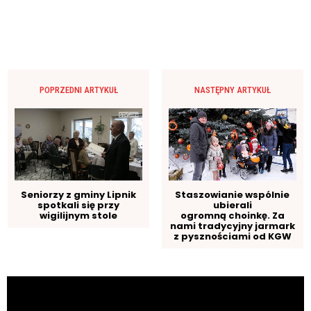
POPRZEDNI ARTYKUŁ
NASTĘPNY ARTYKUŁ
Seniorzy z gminy Lipnik
Staszowianie wspólnie
spotkali się przy
ubierali
wigilijnym stole
ogromną choinkę. Za
nami tradycyjny jarmark
z pysznościami od KGW