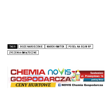
TAGS
BOŻE NARODZENIE
MAREK KWITEK
POSEŁ NA SEJM RP
ŻYCZENIA ŚWIĄTECZNE