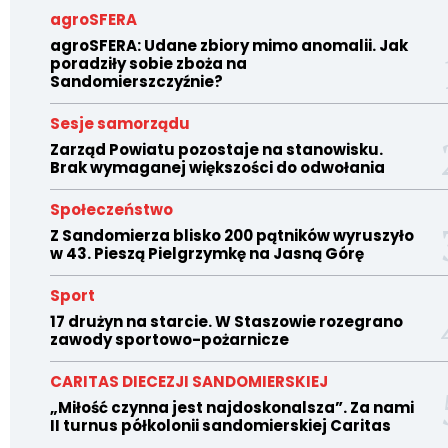
agroSFERA
agroSFERA: Udane zbiory mimo anomalii. Jak
poradziły sobie zboża na
Sandomierszczyźnie?
Sesje samorządu
Zarząd Powiatu pozostaje na stanowisku.
Brak wymaganej większości do odwołania
Społeczeństwo
Z Sandomierza blisko 200 pątników wyruszyło
w 43. Pieszą Pielgrzymkę na Jasną Górę
Sport
17 drużyn na starcie. W Staszowie rozegrano
zawody sportowo-pożarnicze
CARITAS DIECEZJI SANDOMIERSKIEJ
„Miłość czynna jest najdoskonalsza”. Za nami
II turnus półkolonii sandomierskiej Caritas