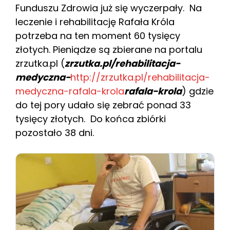
Funduszu Zdrowia już się wyczerpały. Na
leczenie i rehabilitację Rafała Króla
potrzeba na ten moment 60 tysięcy
złotych. Pieniądze są zbierane na portalu
zrzutka.pl (
zrzutka.pl/rehabilitacja-
medyczna-
http://zrzutka.pl/rehabilitacja-
medyczna-rafala-krola
rafala-krola
) gdzie
do tej pory udało się zebrać ponad 33
tysięcy złotych. Do końca zbiórki
pozostało 38 dni.