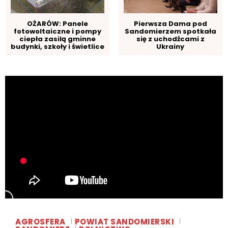
OŻARÓW: Panele
Pierwsza Dama pod
fotowoltaiczne i pompy
Sandomierzem spotkała
ciepła zasilą gminne
się z uchodźcami z
budynki, szkoły i świetlice
Ukrainy