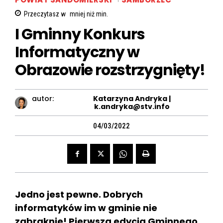
Przeczytasz w
mniej niż
min.
I Gminny Konkurs
Informatyczny w
Obrazowie rozstrzygnięty!
autor:
Katarzyna Andryka |
k.andryka@stv.info
04/03/2022
Jedno jest pewne. Dobrych
informatyków im w gminie nie
zabraknie! Pierwsza edycja Gminnego