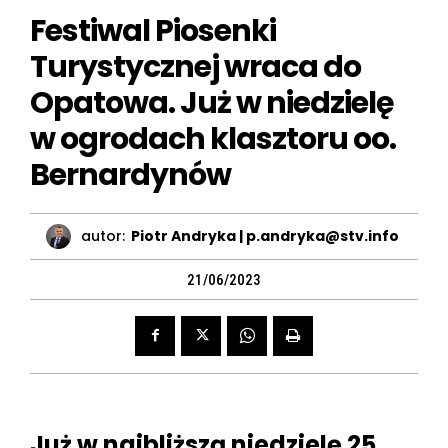
Festiwal Piosenki
Turystycznej wraca do
Opatowa. Już w niedzielę
w ogrodach klasztoru oo.
Bernardynów
autor:
Piotr Andryka | p.andryka@stv.info
21/06/2023
Już w najbliższą niedzielę 25