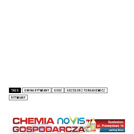
TAGS
GMINA RYTWIANY
GOŚĆ
GRZEGORZ FORKASIEWICZ
RYTWIANY