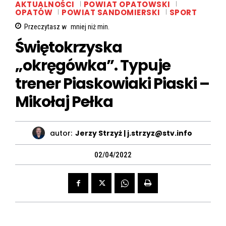
AKTUALNOŚCI
POWIAT OPATOWSKI
OPATÓW
POWIAT SANDOMIERSKI
SPORT
Przeczytasz w
mniej niż
min.
Świętokrzyska
„okręgówka”. Typuje
trener Piaskowiaki Piaski –
Mikołaj Pełka
autor:
Jerzy Strzyż | j.strzyz@stv.info
02/04/2022