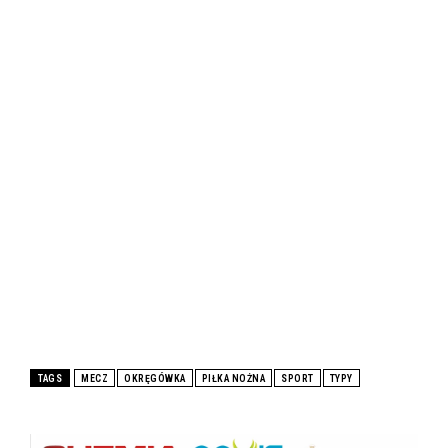
TAGS
MECZ
OKRĘGÓWKA
PIŁKA NOŻNA
SPORT
TYPY