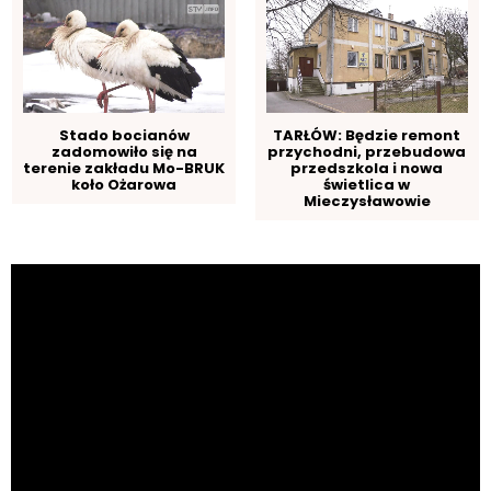
Stado bocianów
TARŁÓW: Będzie remont
zadomowiło się na
przychodni, przebudowa
terenie zakładu Mo-BRUK
przedszkola i nowa
koło Ożarowa
świetlica w
Mieczysławowie