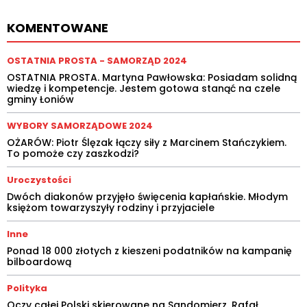
KOMENTOWANE
OSTATNIA PROSTA - SAMORZĄD 2024
OSTATNIA PROSTA. Martyna Pawłowska: Posiadam solidną
wiedzę i kompetencje. Jestem gotowa stanąć na czele
gminy Łoniów
WYBORY SAMORZĄDOWE 2024
OŻARÓW: Piotr Ślęzak łączy siły z Marcinem Stańczykiem.
To pomoże czy zaszkodzi?
Uroczystości
Dwóch diakonów przyjęło święcenia kapłańskie. Młodym
księżom towarzyszyły rodziny i przyjaciele
Inne
Ponad 18 000 złotych z kieszeni podatników na kampanię
bilboardową
Polityka
Oczy całej Polski skierowane na Sandomierz. Rafał