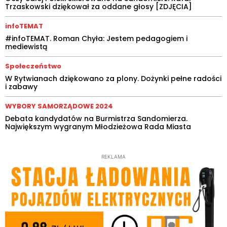
Trzaskowski dziękował za oddane głosy [ZDJĘCIA]
infoTEMAT
#infoTEMAT. Roman Chyła: Jestem pedagogiem i
mediewistą
Społeczeństwo
W Rytwianach dziękowano za plony. Dożynki pełne radości
i zabawy
WYBORY SAMORZĄDOWE 2024
Debata kandydatów na Burmistrza Sandomierza.
Największym wygranym Młodzieżowa Rada Miasta
REKLAMA