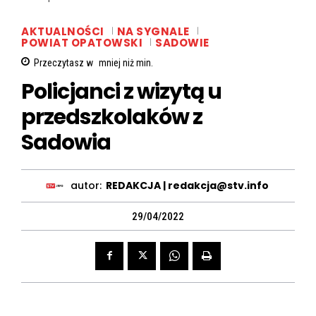
AKTUALNOŚCI
NA SYGNALE
POWIAT OPATOWSKI
SADOWIE
Przeczytasz w
mniej niż
min.
Policjanci z wizytą u
przedszkolaków z
Sadowia
autor:
REDAKCJA | redakcja@stv.info
29/04/2022