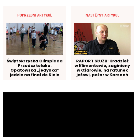
POPRZEDNI ARTYKUŁ
NASTĘPNY ARTYKUŁ
Świętokrzyska Olimpiada
RAPORT SŁUŻB: Kradzież
Przedszkolaka.
w Klimontowie, zaginiony
Opatowska „jedynka”
w Ożarowie, na ratunek
jedzie na finał do Kielc
jeżowi, pożar w Karsach