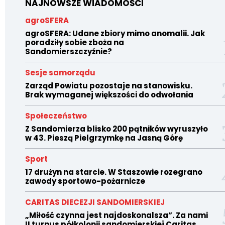
NAJNOWSZE WIADOMOŚCI
agroSFERA
agroSFERA: Udane zbiory mimo anomalii. Jak
poradziły sobie zboża na
Sandomierszczyźnie?
Sesje samorządu
Zarząd Powiatu pozostaje na stanowisku.
Brak wymaganej większości do odwołania
Społeczeństwo
Z Sandomierza blisko 200 pątników wyruszyło
w 43. Pieszą Pielgrzymkę na Jasną Górę
Sport
17 drużyn na starcie. W Staszowie rozegrano
zawody sportowo-pożarnicze
CARITAS DIECEZJI SANDOMIERSKIEJ
„Miłość czynna jest najdoskonalsza”. Za nami
II turnus półkolonii sandomierskiej Caritas