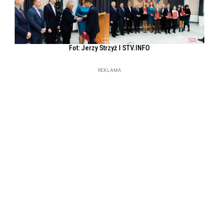
Fot: Jerzy Strzyż l STV.INFO
REKLAMA