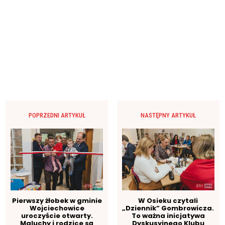
POPRZEDNI ARTYKUŁ
NASTĘPNY ARTYKUŁ
Pierwszy żłobek w gminie
W Osieku czytali
Wojciechowice
„Dziennik” Gombrowicza.
uroczyście otwarty.
To ważna inicjatywa
Maluchy i rodzice są
Dyskusyjnego Klubu