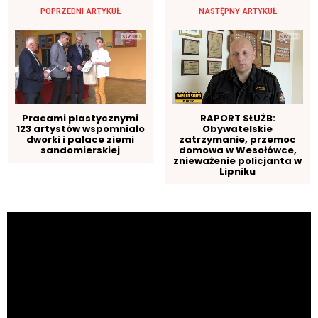
POPRZEDNI ARTYKUŁ
NASTĘPNY ARTYKUŁ
Pracami plastycznymi
RAPORT SŁUŻB:
123 artystów wspomniało
Obywatelskie
dworki i pałace ziemi
zatrzymanie, przemoc
sandomierskiej
domowa w Wesołówce,
znieważenie policjanta w
Lipniku