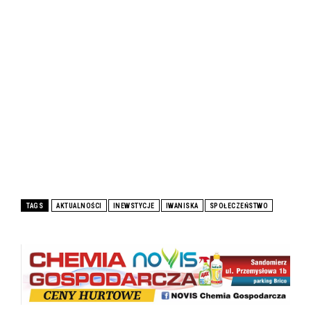
TAGS
AKTUALNOŚCI
INEWSTYCJE
IWANISKA
SPOŁECZEŃSTWO