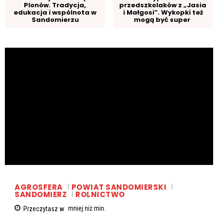
Plonów. Tradycja,
przedszkolaków z „Jasia
edukacja i wspólnota w
i Małgosi”. Wykopki też
Sandomierzu
mogą być super