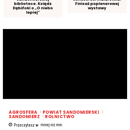
bibliotece. Ksiądz
Finisaż poplenerowej
Dębiński o „O niebo
wystawy
lepiej”