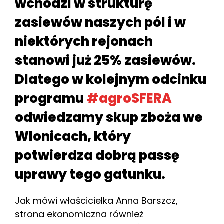
wchodzi w strukturę
zasiewów naszych pól i w
niektórych rejonach
stanowi już 25% zasiewów.
Dlatego w kolejnym odcinku
programu
#agroSFERA
odwiedzamy skup zboża we
Wlonicach, który
potwierdza dobrą passę
uprawy tego gatunku.
Jak mówi właścicielka Anna Barszcz,
strona ekonomiczna również