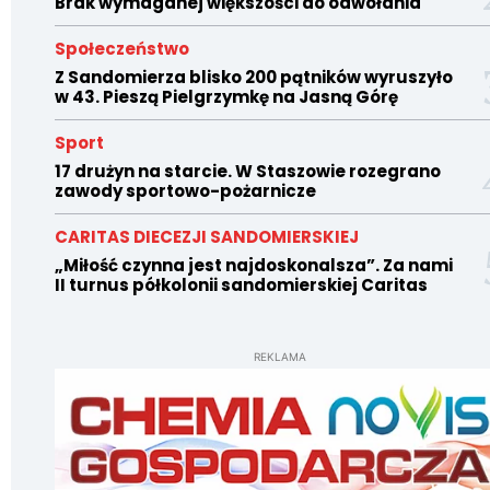
Brak wymaganej większości do odwołania
Społeczeństwo
Z Sandomierza blisko 200 pątników wyruszyło
w 43. Pieszą Pielgrzymkę na Jasną Górę
Sport
17 drużyn na starcie. W Staszowie rozegrano
zawody sportowo-pożarnicze
CARITAS DIECEZJI SANDOMIERSKIEJ
„Miłość czynna jest najdoskonalsza”. Za nami
II turnus półkolonii sandomierskiej Caritas
REKLAMA