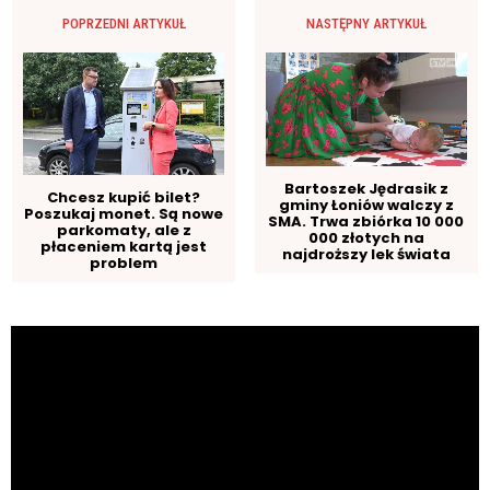
POPRZEDNI ARTYKUŁ
NASTĘPNY ARTYKUŁ
Bartoszek Jędrasik z
Chcesz kupić bilet?
gminy Łoniów walczy z
Poszukaj monet. Są nowe
SMA. Trwa zbiórka 10 000
parkomaty, ale z
000 złotych na
płaceniem kartą jest
najdroższy lek świata
problem