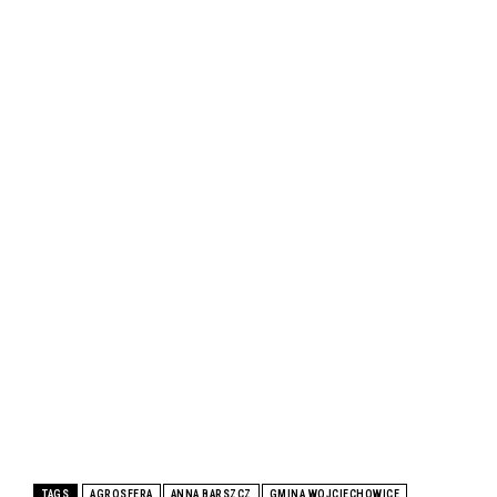
TAGS
AGROSFERA
ANNA BARSZCZ
GMINA WOJCIECHOWICE