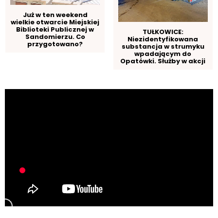
Już w ten weekend
wielkie otwarcie Miejskiej
Biblioteki Publicznej w
TUŁKOWICE:
Sandomierzu. Co
Niezidentyfikowana
przygotowano?
substancja w strumyku
wpadającym do
Opatówki. Służby w akcji