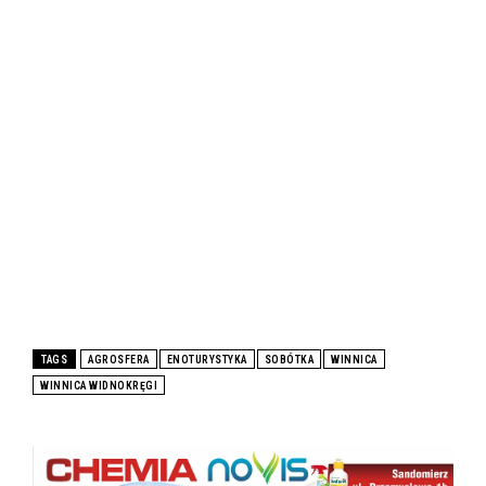
TAGS
AGROSFERA
ENOTURYSTYKA
SOBÓTKA
WINNICA
WINNICA WIDNOKRĘGI