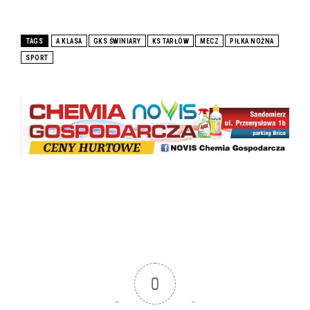
TAGS
A KLASA
GKS ŚWINIARY
KS TARŁÓW
MECZ
PIŁKA NOŻNA
SPORT
0