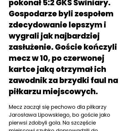
pokonał 5:2 GKS Świniary.
Gospodarze byli zespołem
zdecydowanie lepszym i
wygrali jak najbardziej
zasłużenie. Goście kończyli
mecz w 10, po czerwonej
kartce jaką otrzymał ich
zawodnik za brzydki faul na
piłkarzu miejscowych.
Mecz zaczął się pechowo dla piłkarzy
Jarosława Lipowskiego, bo goście jako
pierwsi zdobyli gola. Na szczęście
miejscowi szybko doprowadzili do