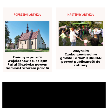
POPRZEDNI ARTYKUŁ
NASTĘPNY ARTYKUŁ
Dożynki w
Czekarzewicach w
Zmiany w parafii
gminie Tarłów. KORDIAN
Wojciechowice. Ksiądz
porwał publiczność do
Rafał Olszówka nowym
zabawy
administratorem parafii