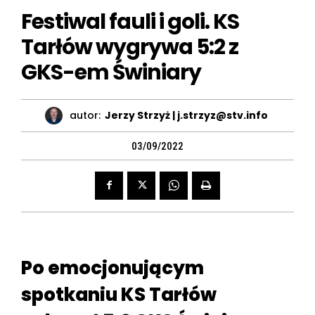
Festiwal fauli i goli. KS
Tarłów wygrywa 5:2 z
GKS-em Świniary
autor:
Jerzy Strzyż | j.strzyz@stv.info
03/09/2022
Po emocjonującym
spotkaniu KS Tarłów