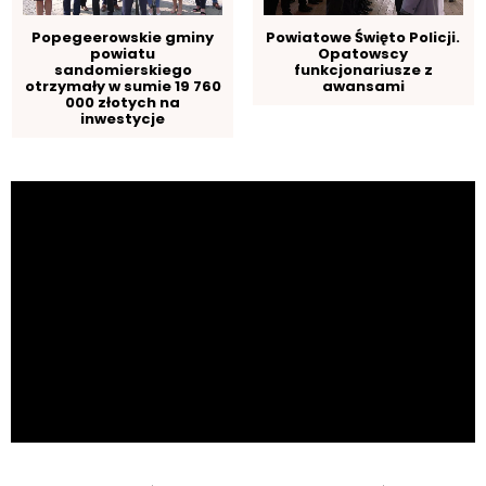
Popegeerowskie gminy
Powiatowe Święto Policji.
powiatu
Opatowscy
sandomierskiego
funkcjonariusze z
otrzymały w sumie 19 760
awansami
000 złotych na
inwestycje