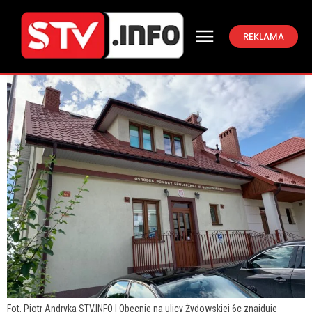
REKLAMA
Fot. Piotr Andryka STV.INFO | Obecnie na ulicy Żydowskiej 6c znajduje