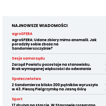
NAJNOWSZE WIADOMOŚCI
agroSFERA
agroSFERA: Udane zbiory mimo anomalii. Jak
poradziły sobie zboża na
Sandomierszczyźnie?
Sesje samorządu
Zarząd Powiatu pozostaje na stanowisku.
Brak wymaganej większości do odwołania
Społeczeństwo
Z Sandomierza blisko 200 pątników wyruszyło
w 43. Pieszą Pielgrzymkę na Jasną Górę
Sport
17 drużyn na starcie. W Staszowie rozegrano