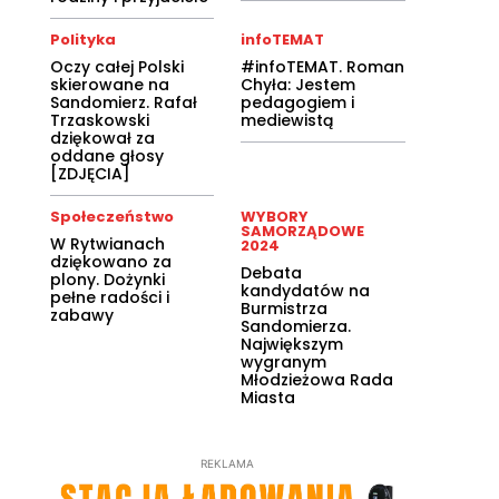
Polityka
infoTEMAT
Oczy całej Polski
#infoTEMAT. Roman
skierowane na
Chyła: Jestem
Sandomierz. Rafał
pedagogiem i
Trzaskowski
mediewistą
dziękował za
oddane głosy
[ZDJĘCIA]
Społeczeństwo
WYBORY
SAMORZĄDOWE
W Rytwianach
2024
dziękowano za
Debata
plony. Dożynki
kandydatów na
pełne radości i
Burmistrza
zabawy
Sandomierza.
Największym
wygranym
Młodzieżowa Rada
Miasta
REKLAMA