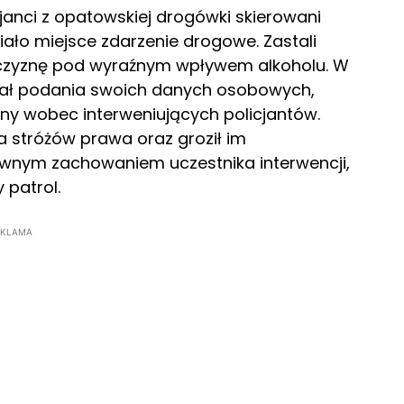
cjanci z opatowskiej drogówki skierowani
iało miejsce zdarzenie drogowe. Zastali
żczyznę pod wyraźnym wpływem alkoholu. W
iał podania swoich danych osobowych,
wny wobec interweniujących policjantów.
a stróżów prawa oraz groził im
ywnym zachowaniem uczestnika interwencji,
 patrol.
EKLAMA