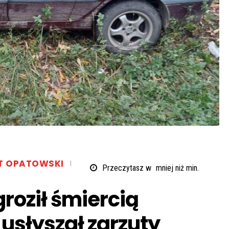
T OPATOWSKI
Przeczytasz w
mniej niż
min.
roził śmiercią
 usłyszał zarzuty