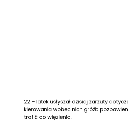
22 – latek usłyszał dzisiaj zarzuty dotyc
kierowania wobec nich gróźb pozbawien
trafić do więzienia.