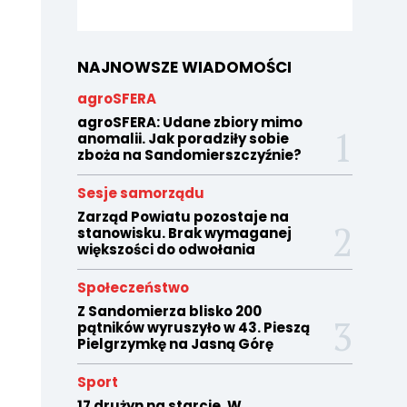
NAJNOWSZE WIADOMOŚCI
agroSFERA
agroSFERA: Udane zbiory mimo
anomalii. Jak poradziły sobie
zboża na Sandomierszczyźnie?
Sesje samorządu
Zarząd Powiatu pozostaje na
stanowisku. Brak wymaganej
większości do odwołania
Społeczeństwo
Z Sandomierza blisko 200
pątników wyruszyło w 43. Pieszą
Pielgrzymkę na Jasną Górę
Sport
17 drużyn na starcie. W