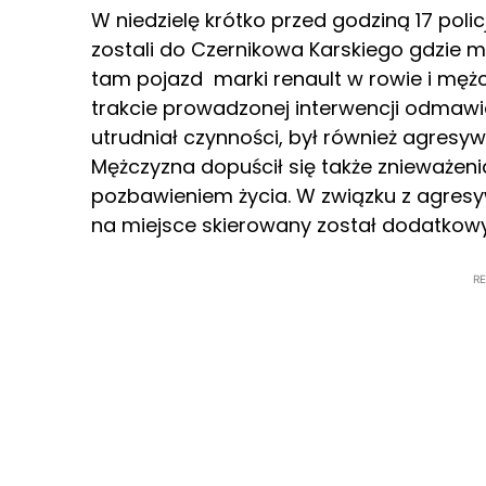
W niedzielę krótko przed godziną 17 poli
zostali do Czernikowa Karskiego gdzie m
tam pojazd marki renault w rowie i mę
trakcie prowadzonej interwencji odmaw
utrudniał czynności, był również agresy
Mężczyzna dopuścił się także znieważeni
pozbawieniem życia. W związku z agres
na miejsce skierowany został dodatkowy
R