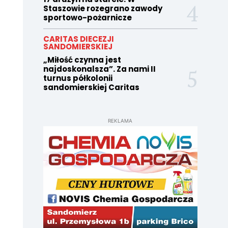
Staszowie rozegrano zawody
sportowo-pożarnicze
CARITAS DIECEZJI
SANDOMIERSKIEJ
„Miłość czynna jest
najdoskonalsza”. Za nami II
turnus półkolonii
sandomierskiej Caritas
REKLAMA