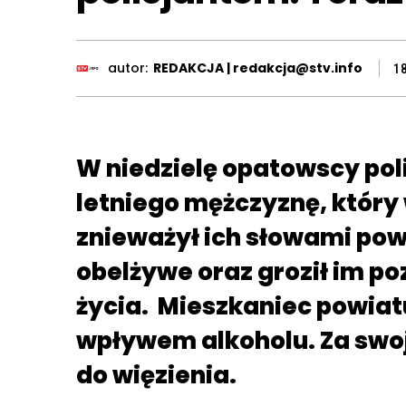
autor:
REDAKCJA | redakcja@stv.info
1
W niedzielę opatowscy poli
letniego mężczyznę, który 
znieważył ich słowami po
obelżywe oraz groził im p
życia. Mieszkaniec powiat
wpływem alkoholu. Za swo
do więzienia.