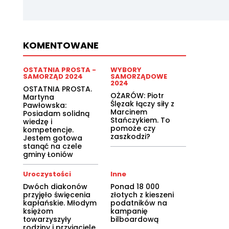
KOMENTOWANE
OSTATNIA PROSTA -
WYBORY
SAMORZĄD 2024
SAMORZĄDOWE
2024
OSTATNIA PROSTA.
OŻARÓW: Piotr
Martyna
Ślęzak łączy siły z
Pawłowska:
Marcinem
Posiadam solidną
Stańczykiem. To
wiedzę i
pomoże czy
kompetencje.
zaszkodzi?
Jestem gotowa
stanąć na czele
gminy Łoniów
Uroczystości
Inne
Dwóch diakonów
Ponad 18 000
przyjęło święcenia
złotych z kieszeni
kapłańskie. Młodym
podatników na
księżom
kampanię
towarzyszyły
bilboardową
rodziny i przyjaciele