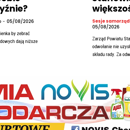
yźnie?
większo
Sesje samorzą
o
-
05/08/2026
05/08/2026
ienka by zebrać
Zarząd Powiatu Sta
odowych dają niższe
odwołanie nie uzys
składu rady. Za od