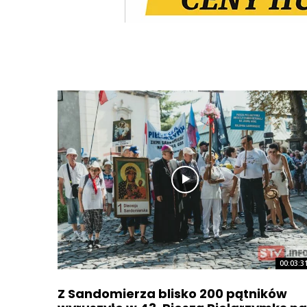
00:03:3
Z Sandomierza blisko 200 pątników