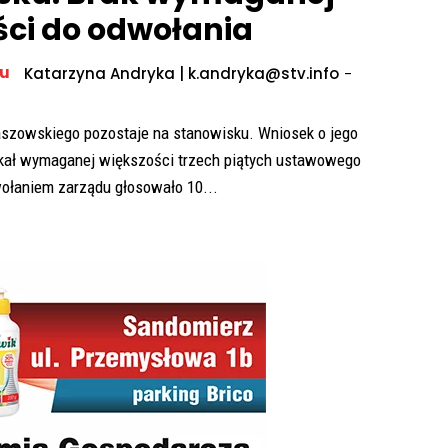
ści do odwołania
du
Katarzyna Andryka | k.andryka@stv.info
-
szowskiego pozostaje na stanowisku. Wniosek o jego
kał wymaganej większości trzech piątych ustawowego
wołaniem zarządu głosowało 10...