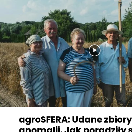
agroSFERA: Udane zbior
anomalii. Jak poradziły 