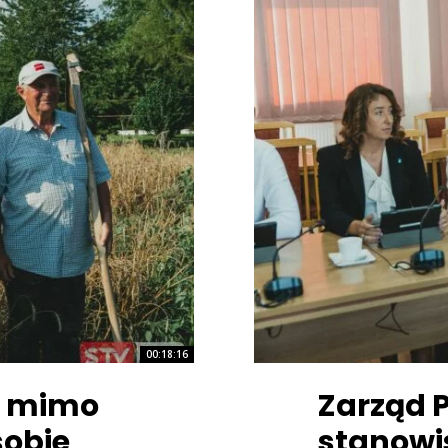
00:18:16
y mimo
Zarząd 
sobie
stanowi