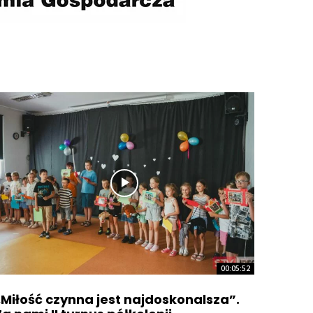
00:05:52
„Miłość czynna jest najdoskonalsza”.