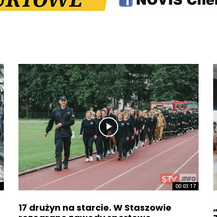
1
00:03:17
17 drużyn na starcie. W Staszowie