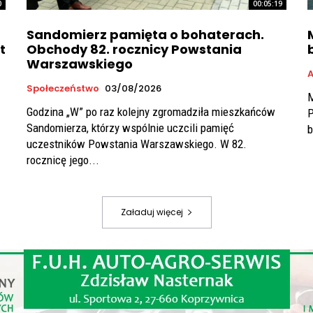
0
00:05:19
Sandomierz pamięta o bohaterach.
t
Obchody 82. rocznicy Powstania
Warszawskiego
Społeczeństwo
03/08/2026
M
Godzina „W” po raz kolejny zgromadziła mieszkańców
P
Sandomierza, którzy wspólnie uczcili pamięć
b
uczestników Powstania Warszawskiego. W 82.
rocznicę jego...
Załaduj więcej