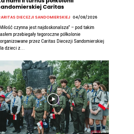
Za nami II turnus półkolonii
sandomierskiej Caritas
ARITAS DIECEZJI SANDOMIERSKIEJ
04/08/2026
Miłość czynna jest najdoskonalsza” – pod takim
asłem przebiegały tegoroczne półkolonie
organizowane przez Caritas Diecezji Sandomierskiej
la dzieci z...