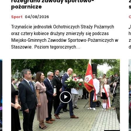
rozegrano zawody sportowo-
pożarnicze
Sport
04/08/2026
C
Trzynaście jednostek Ochotniczych Straży Pożarnych
„
oraz cztery kobiece drużyny zmierzyły się podczas
h
Miejsko-Gminnych Zawodów Sportowo-Pożarniczych w
z
Staszowie. Poziom tegorocznych...
d