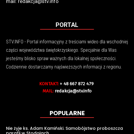
mail: redakcja@stv.info
PORTAL
STV.INFO - Portal informacyjny z treściami wideo dla wschodniej
części województwa świętokrzyskiego. Specjalnie dla Was
jesteśmy blisko spraw ważnych dla lokalnej społeczności.
Codziennie dostarczamy najświeższych informacji z regionu.
KONTAKT:
+ 48 667 872 479
MAIL:
redakcja@stv.info
POPULARNE
Nie żyje ks. Adam Kamiński. Samobójstwo proboszcza
parafii w Stodołach