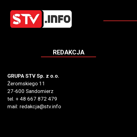
REDAKCJA
GRUPA STV Sp. z o.o.
Żeromskiego 11
27-600 Sandomierz
tel. + 48 667 872 479
mail: redakcja@stv.info