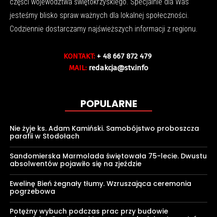
części województwa świętokrzyskiego. Specjalnie dla Was
jesteśmy blisko spraw ważnych dla lokalnej społeczności.
Codziennie dostarczamy najświeższych informacji z regionu.
KONTAKT:
+ 48 667 872 479
MAIL:
redakcja@stv.info
POPULARNE
Nie żyje ks. Adam Kamiński. Samobójstwo proboszcza
parafii w Stodołach
Sandomierska Marmolada świętowała 75-lecie. Dwustu
absolwentów pojawiło się na zjeździe
Ewelinę Bień żegnały tłumy. Wzruszająca ceremonia
pogrzebowa
Potężny wybuch podczas prac przy budowie