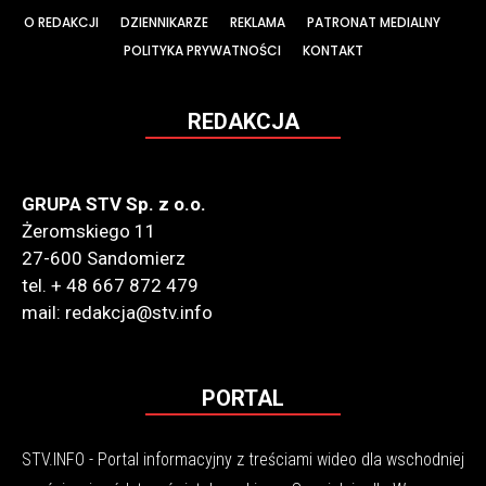
O REDAKCJI
DZIENNIKARZE
REKLAMA
PATRONAT MEDIALNY
POLITYKA PRYWATNOŚCI
KONTAKT
REDAKCJA
GRUPA STV Sp. z o.o.
Żeromskiego 11
27-600 Sandomierz
tel. + 48 667 872 479
mail: redakcja@stv.info
PORTAL
STV.INFO - Portal informacyjny z treściami wideo dla wschodniej