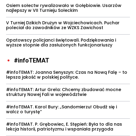
Osiem sołectw rywalizowało w Gołębiowie. Usarzów
najlepszy w VII Turnieju Sołeckim
V Turniej Dzikich Drużyn w Wojciechowicach. Puchar
poleciał do zawodników ze WZKS Zawichost
Opatowscy policjanci świętowali. Podziękowania i
wyższe stopnie dla zasłużonych funkcjonariuszy
#infoTEMAT
#infoTEMAT: Joanna Senyszyn: Czas na Nową Falę – to
lepsza jakość w polskiej polityce.
#infoTEMAT: Artur Grela: Chcemy zbudować mocne
struktury Nowej Fali w województwie
#infoTEMAT. Karol Bury: „Sandomierzu! Obudź się i
walcz o turystę”
#infoTEMAT. P. Grębowiec, E. Stępień: Była to dla nas
lekcja historii, patriotyzmu i wspaniała przygoda