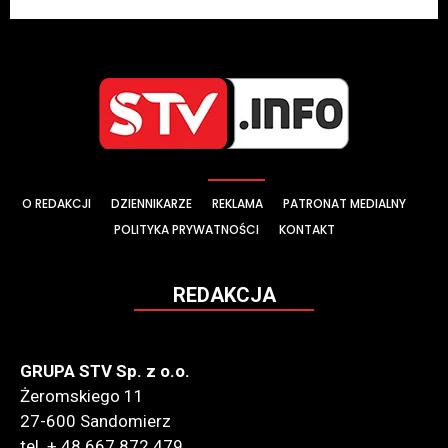
O REDAKCJI
DZIENNIKARZE
REKLAMA
PATRONAT MEDIALNY
POLITYKA PRYWATNOŚCI
KONTAKT
REDAKCJA
GRUPA STV Sp. z o.o.
Żeromskiego 11
27-600 Sandomierz
tel. + 48 667 872 479