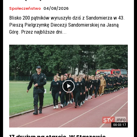
Społeczeństwo
04/08/2026
Blisko 200 pątników wyruszyło dziś z Sandomierza w 43.
Pieszą Pielgrzymkę Diecezji Sandomierskiej na Jasną
Górę. Przez najbliższe dni...
00:03:17
17 drużyn na starcie. W Staszowie